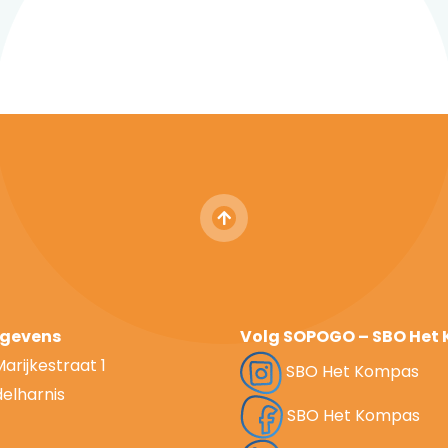
gevens
Volg SOPOGO – SBO Het
Marijkestraat 1
SBO Het Kompas
delharnis
SBO Het Kompas