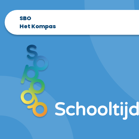
SBO
Het Kompas
Schooltij