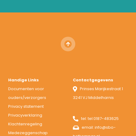
Handige Links
Contactgegevens
Documenten voor
Prinses Marijkestraat 1
ouders/verzorgers
3241 VJ Middelharnis
Privacy statement
Privacyverklaring
tel:
tel:0187-483625
Klachtenregeling
email:
info@sbo-
Medezeggenschap